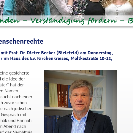
enschenrechte
mit Prof. Dr. Dieter Becker (Bielefeld) am Donnerstag,
r im Haus des Ev. Kirchenkreises, Moltkestraße 10-12,
eine gesicherte
 die Idee der
äter“ hat der
den Namen
nsucht nach einer
ch zuvor schon
 nach jüdischer
m Gespräch mit
umlik und Hannah
em Abend nach
uf das Verhältnis