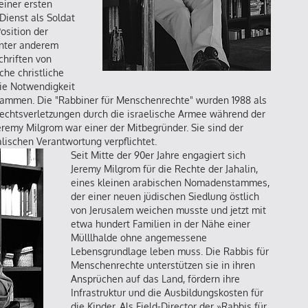
einer ersten
Dienst als Soldat
osition der
unter anderem
chriften von
che christliche
die Notwendigkeit
sammen. Die "Rabbiner für Menschenrechte" wurden 1988 als
echtsverletzungen durch die israelische Armee während der
Jeremy Milgrom war einer der Mitbegründer. Sie sind der
alischen Verantwortung verpflichtet.
Seit Mitte der 90er Jahre engagiert sich
Jeremy Milgrom für die Rechte der Jahalin,
eines kleinen arabischen Nomadenstammes,
der einer neuen jüdischen Siedlung östlich
von Jerusalem weichen musste und jetzt mit
etwa hundert Familien in der Nähe einer
Mülllhalde ohne angemessene
Lebensgrundlage leben muss. Die Rabbis für
Menschenrechte unterstützen sie in ihren
Ansprüchen auf das Land, fördern ihre
Infrastruktur und die Ausbildungskosten für
die Kinder. Als Field-Director der »Rabbis für