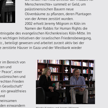
Menschenrechte« sammelt er Geld, um
palästinensischen Bauern neue
Olivenbäume zu pflanzen, deren Plantagen
von der Armee zerstört wurden.
2002 erhielt Jeremy Milgrom in Köln im
Namen der Rabbis for Human Rights die
htnisgabe des evangelischen Kirchenkreises Köln-Mitte. Im
an wichtigen Initiativen der israelischen Friedensbewegung,
., beteiligt gewesen und arbeitet zurzeit aktiv bei der
ie zerstörte Häuser in Gaza und der Westbank wieder
er im Bereich von
ften und
r Peace“, einer
 muslimischen und
erechten Frieden
n Gesellschaft“
t ein gewaltfreies
und
emeinsamen
Juden einwandern