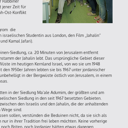
er Rabbiner
jener Zeit für
ah-Ost-Konflikt
grom die
n israelischen Studentin aus London, den Film „Jahalin“
 und Kamal Jafari).
uinen-Siedlung, ca. 20 Minuten von Jerusalem entfernt
stamm der Jahalin lebt. Das ursprüngliche Gebiet dieser
üste im heutigen Kernland Israel, von wo sie um 1948
t den 1950er Jahren lebten sie bis 1967 unter jordanischer
nbehelligt in der Bergwüste östlich von Jerusalem, in einem
sas.
tten in der Siedlung Ma’ale Adumim, der größten und am
elischen Siedlung in den seit 1967 besetzten Gebieten.
 zwischen den Israelis und den Jahalin, die der anhaltenden
m Wege sind.
sen sollen, verstünden die Beduinen nicht, da sie sich als
h nur in ihrer Tradition frei leben möchten. Keine vorherige
noch Briten, noch Jordanier hätten etwas dagegen