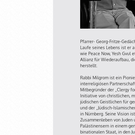
Pfarrer- Georg-Fritze-Gedäc
Laufe seines Lebens ist er 
wie Peace Now, Yesh Gvul etc
Allianz für Wiederaufbau, d
herstellt.
Rabbi Milgrom ist ein Pioni
interreligiösen Partnerscha
Mitbegründer der „Clergy fo
Initiative von christlichen,
jüdischen Geistlichen für g
und der „Jüdisch-Islamische
in Nürnberg. Seine Vision is
Zusammenleben von Juden 
Palästinensern in einem g
binationalen Staat, in den 