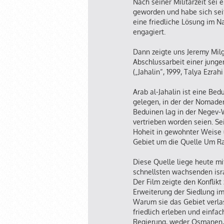
Nach seiner Militärzeit sei 
geworden und habe sich seit 
eine friedliche Lösung im N
engagiert.
Dann zeigte uns Jeremy Mil
Abschlussarbeit einer junge
(„Jahalin“, 1999, Talya Ezrahi
Arab al-Jahalin ist eine Bed
gelegen, in der der Nomaden
Beduinen lag in der Negev-W
vertrieben worden seien. Sei
Hoheit in gewohnter Weise u
Gebiet um die Quelle Um Ra
Diese Quelle liege heute mi
schnellsten wachsenden isra
Der Film zeigte den Konflikt
Erweiterung der Siedlung i
Warum sie das Gebiet verlas
friedlich erleben und einfac
Regierung, weder Osmanen, 