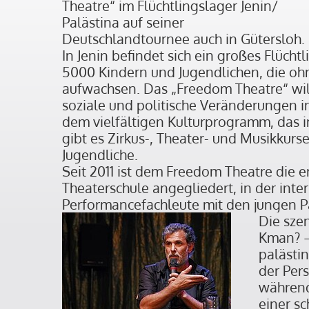
Theatre“ im Flüchtlingslager Jenin/
Palästina auf seiner
Deutschlandtournee auch in Gütersloh.
In Jenin befindet sich ein großes Flücht
5000 Kindern und Jugendlichen, die oh
aufwachsen. Das „Freedom Theatre“ will
soziale und politische Veränderungen 
dem vielfältigen Kulturprogramm, das im
gibt es Zirkus-, Theater- und Musikkurs
Jugendliche.
Seit 2011 ist dem Freedom Theatre die e
Theaterschule angegliedert, in der inte
Performancefachleute mit den jungen Pa
Die sze
Kman? –
palästin
der Pers
während
einer s