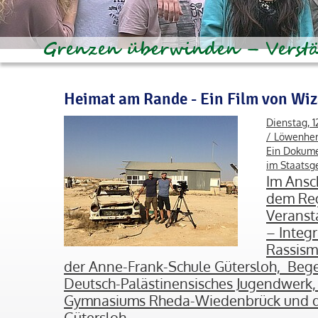
Heimat am Rande - Ein Film von Wi
Dienstag, 1
/ Löwenher
Ein Dokume
im Staatsge
Im Ansc
dem Reg
Veranst
– Integr
Rassism
der Anne-Frank-Schule Gütersloh, Beg
Deutsch-Palästinensisches Jugendwerk, 
Gymnasiums Rheda-Wiedenbrück und d
Gütersloh