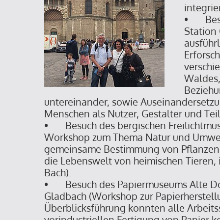
integrier
• Besu
Station
ausführ
Erforsc
verschi
Waldes,
Beziehu
untereinander, sowie Auseinandersetzu
Menschen als Nutzer, Gestalter und Te
• Besuch des bergischen Freilichtmuse
Workshop zum Thema Natur und Umwelt 
gemeinsame Bestimmung von Pflanzen s
die Lebenswelt von heimischen Tieren, 
Bach).
• Besuch des Papiermuseums Alte Do
Gladbach (Workshop zur Papierherstell
Überblicksführung konnten alle Arbeitss
vorindustriellen Fertigung von Papier 