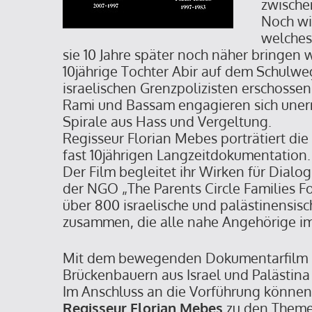
zwische
Noch wi
welches 
sie 10 Jahre später noch näher bringen
10jährige Tochter Abir auf dem Schulw
israelischen Grenzpolizisten erschossen
Rami und Bassam engagieren sich uner
Spirale aus Hass und Vergeltung.
Regisseur Florian Mebes porträtiert die
fast 10jährigen Langzeitdokumentation.
Der Film begleitet ihr Wirken für Dialo
der NGO „The Parents Circle Families 
über 800 israelische und palästinensisc
zusammen, die alle nahe Angehörige im
Mit dem bewegenden Dokumentarfilm 
Brückenbauern aus Israel und Palästin
Im Anschluss an die Vorführung können
Regisseur Florian Mebes
zu den Themen